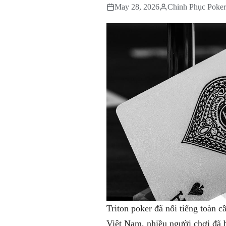
May 28, 2026
Chinh Phục Poke
Triton poker đã nổi tiếng toàn 
Việt Nam, nhiều người chơi đã 