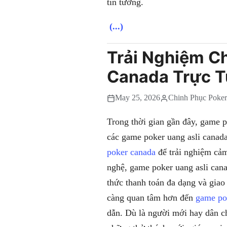
tin tưởng.
(...)
Trải Nghiệm C
Canada Trực T
May 25, 2026
Chinh Phục Poke
Trong thời gian gần đây, game po
các game poker uang asli canad
poker canada
để trải nghiệm cảm 
nghệ, game poker uang asli cana
thức thanh toán đa dạng và giao
càng quan tâm hơn đến
game po
dẫn. Dù là người mới hay dân c