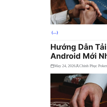
(...)
Hướng Dẫn Tải
Android Mới N
May 24, 2026
Chinh Phục Poke