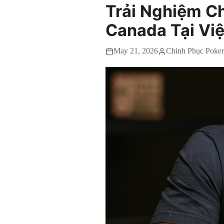
Trải Nghiệm C
Canada Tại Vi
May 21, 2026
Chinh Phục Poke