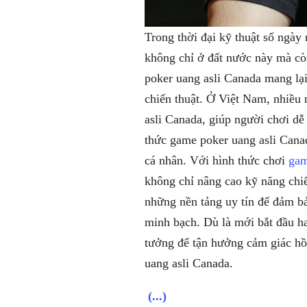
Trong thời đại kỹ thuật số ngày
không chỉ ở đất nước này mà còn
poker uang asli Canada mang lạ
chiến thuật. Ở Việt Nam, nhiều 
asli Canada, giúp người chơi dễ
thức game poker uang asli Canad
cá nhân. Với hình thức chơi
gam
không chỉ nâng cao kỹ năng chi
những nền tảng uy tín để đảm b
minh bạch. Dù là mới bắt đầu h
tưởng để tận hưởng cảm giác hồ
uang asli Canada.
(...)