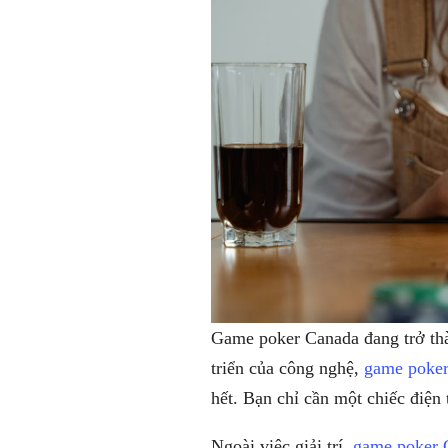
Game poker Canada đang trở thà
triển của công nghệ,
game poke
hết. Bạn chỉ cần một chiếc điện 
Ngoài việc giải trí,
game poker 