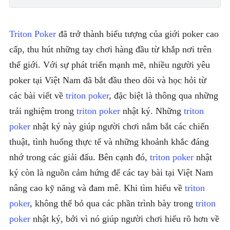
Triton Poker
đã trở thành biểu tượng của giới poker cao
cấp, thu hút những tay chơi hàng đầu từ khắp nơi trên
thế giới. Với sự phát triển mạnh mẽ, nhiều người yêu
poker tại Việt Nam đã bắt đầu theo dõi và học hỏi từ
các bài viết về
triton poker
, đặc biệt là thông qua những
trải nghiệm trong
triton poker
nhật ký. Những
triton
poker
nhật ký này giúp người chơi nắm bắt các chiến
thuật, tình huống thực tế và những khoảnh khắc đáng
nhớ trong các giải đấu. Bên cạnh đó,
triton poker
nhật
ký còn là nguồn cảm hứng để các tay bài tại Việt Nam
nâng cao kỹ năng và đam mê. Khi tìm hiểu về
triton
poker
, không thể bỏ qua các phần trình bày trong
triton
poker
nhật ký, bởi vì nó giúp người chơi hiểu rõ hơn về