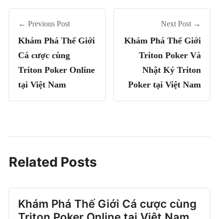
← Previous Post
Next Post →
Khám Phá Thế Giới
Khám Phá Thế Giới
Cá cược cùng
Triton Poker Và
Triton Poker Online
Nhật Ký Triton
tại Việt Nam
Poker tại Việt Nam
Related Posts
Khám Phá Thế Giới Cá cược cùng
Triton Poker Online tại Việt Nam