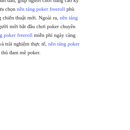
 ban đầu, giúp người chơi nâng cao kỹ
lựa chọn
nền tảng poker freeroll
phù
 chiến thuật mới. Ngoài ra,
nền tảng
gười mới bắt đầu chơi poker chuyên
g poker freeroll
miễn phí ngày càng
và trải nghiệm thực tế,
nền tảng poker
 thủ đam mê poker.