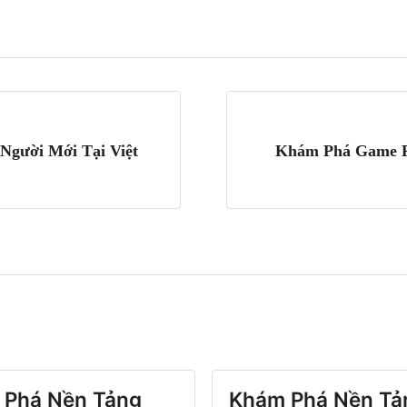
Người Mới Tại Việt
Khám Phá Game Po
 Phá Nền Tảng
Khám Phá Nền Tả