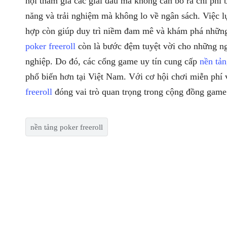
hội tham gia các giải đấu mà không cần bỏ ra chi phí
năng và trải nghiệm mà không lo về ngân sách. Việc 
hợp còn giúp duy trì niềm đam mê và khám phá những
poker freeroll
còn là bước đệm tuyệt vời cho những n
nghiệp. Do đó, các cổng game uy tín cung cấp
nền tản
phổ biến hơn tại Việt Nam. Với cơ hội chơi miễn phí 
freeroll
đóng vai trò quan trọng trong cộng đồng game
nền tảng poker freeroll