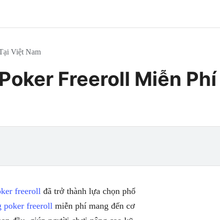
Tại Việt Nam
oker Freeroll Miễn Phí
ker freeroll
đã trở thành lựa chọn phổ
 poker freeroll
miễn phí mang đến cơ