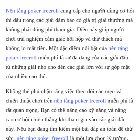
Nền tảng poker freeroll
cung cấp cho người dùng cơ hội
thi đấu trong các giải đảm bảo có giá trị giải thưởng mà
không phải đóng phí tham gia. Điều này giúp người
chơi trải nghiệm cảm giác hồi hộp và thử thách mà
không lo mất tiền. Một đặc điểm nổi bật của
nền tảng
poker freeroll
miễn phí là sự đa dạng của các giải đấu,
từ những giải nhỏ cho đến các giải lớn với sự góp mặt
của nhiều cao thủ.
Không thể phủ nhận rằng việc theo dõi các mẹo và
chiến thuật chơi trên
nền tảng poker freeroll
miễn phí là
rất quan trọng. Bạn có thể nâng cao kỹ năng và nâng
cao cơ hội chiến thắng khi tham gia vào các giải đấu
này. Nếu bạn đang tìm kiếm một bãi đáp an toàn để thử
sức,
nền tảng poker freeroll
là một lựa chọn lý tưởng.